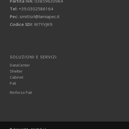
Partita IVA:
03859630984
Tel:
+39.0302586164
Pec:
smittsrl@lamiapec.it
Codice SDI:
W7YVJK9
SOLUZIONI E SERVIZI
DataCenter
Shelter
Cabinet
Pali
Rinforzo Pali