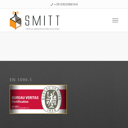
+39 0302586164
EN 1090-1