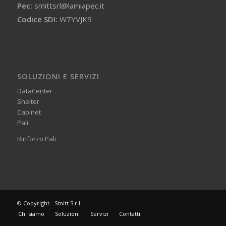
Pec:
smittsrl@lamiapec.it
Codice SDI:
W7YVJK9
SOLUZIONI E SERVIZI
DataCenter
Shelter
Cabinet
Pali
Rinforzo Pali
© Copyright - Smitt S.r.l.
Chi siamo
Soluzioni
Servizi
Contatti