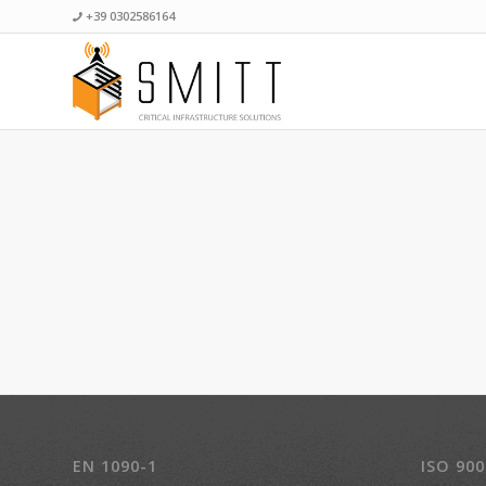
+39 0302586164
EN 1090-1
ISO 900