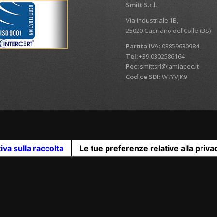
Smitt S.r.l.
Via Industriale 1B,
25020 Capriano del Colle (BS)
Partita IVA:
03859630984
Tel:
+39.0302586164
Pec:
smittsrl@lamiapec.it
Codice SDI:
W7YVJK9
iva sulla raccolta
Le tue preferenze relative alla priva